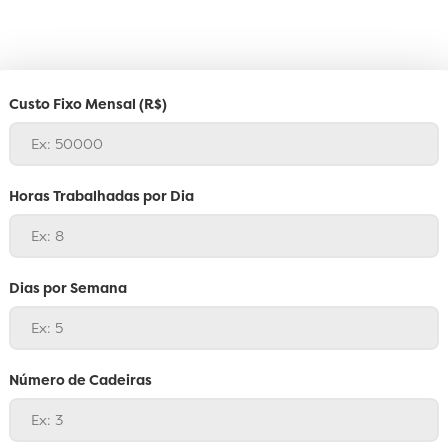
Calculadora
Custo Fixo Mensal (R$)
Hora
Clínica
Horas Trabalhadas por Dia
da
Dias por Semana
Clinicorp!
aiba
omo
Número de Cadeiras
lcular
lor