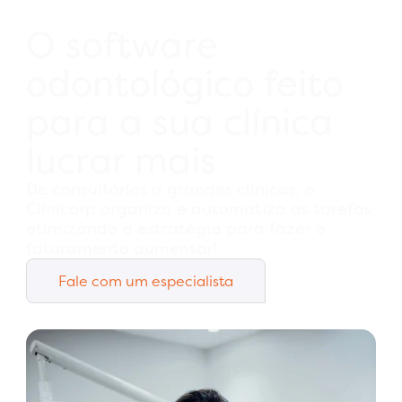
O software
odontológico feito
para a sua clínica
lucrar mais
De consultórios a grandes clínicas, o
Clinicorp organiza e automatiza as tarefas,
otimizando a estratégia para fazer o
faturamento aumentar!
Fale com um especialista