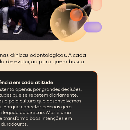
as clínicas odontológicas. A cada
nada de evolução para quem busca
lência em cada atitude
stenta apenas por grandes decisões.
titudes que se repetem diariamente,
os e pela cultura que desenvolvemos
as. Porque conectar pessoas gera
um legado dá direção. Mas é uma
ue transforma boas intenções em
e duradouros.