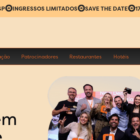
SP
INGRESSOS LIMITADOS
SAVE THE DATE
1
ação
Patrocinadores
Restaurantes
Hotéis
em
e