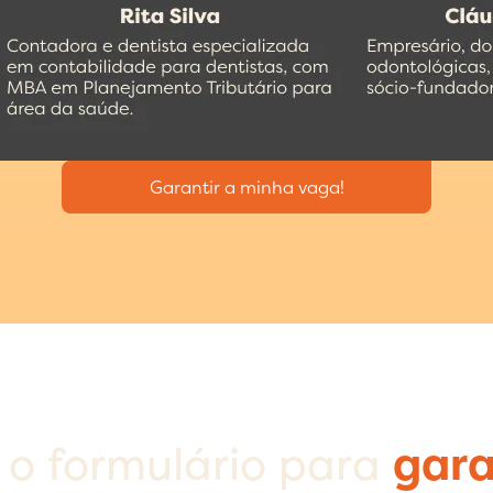
Garantir a minha vaga!
 o formulário para
gara