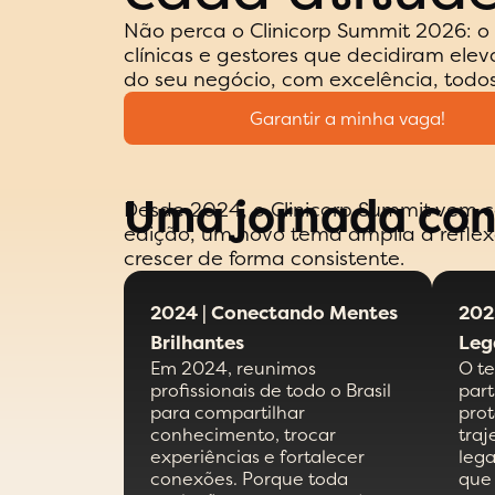
Não perca o Clinicorp Summit 2026: o
clínicas e gestores que decidiram ele
do seu negócio, com excelência, todos
Garantir a minha vaga!
Uma jornada con
Desde 2024, o Clinicorp Summit vem c
edição, um novo tema amplia a reflex
crescer de forma consistente.
2024 | Conectando Mentes
202
Brilhantes
Leg
Em 2024, reunimos
O t
profissionais de todo o Brasil
part
para compartilhar
pro
conhecimento, trocar
traj
experiências e fortalecer
leg
conexões. Porque toda
que