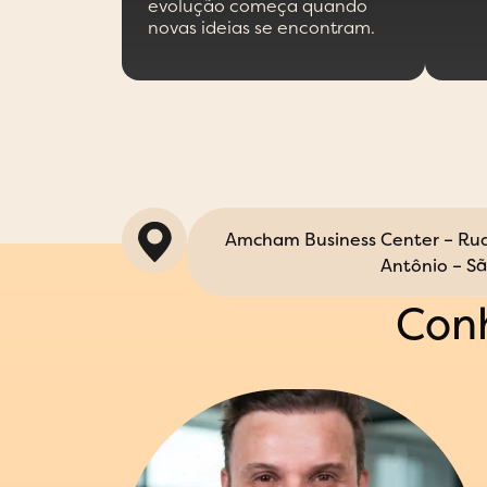
evolução começa quando
novas ideias se encontram.
Amcham Business Center – Rua 
Antônio – Sã
Conh