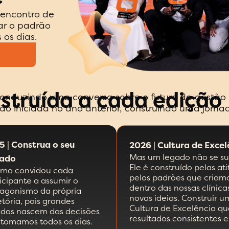
 encontro de
var o padrão
 os dias.
struída a cada edição
onduzindo uma conversa sobre o futuro da gestão n
ão iniciada no ano anterior, construindo uma jor
5 | Construa o seu
2026 | Cultura de Exce
Mas um legado não se su
ado
Ele é construído pelas a
ema convidou cada
pelos padrões que criam
icipante a assumir o
dentro das nossas clínic
tagonismo da própria
novas ideias. Construir 
etória, pois grandes
Cultura de Excelência q
ados nascem das decisões
resultados consistentes 
 tomamos todos os dias.