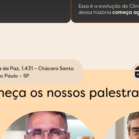
Essa é a evolução do Cli
dessa história
começa ag
da Paz, 1.431 – Chácara Santo
o Paulo – SP
eça os nossos palestr