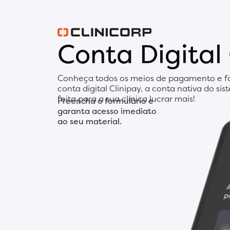
Conta Digital 
Conheça todos os meios de pagamento e fa
conta digital Clinipay, a conta nativa do sis
feita para a sua clínica lucrar mais!
Preencha o formulário e
garanta acesso imediato
ao seu material.