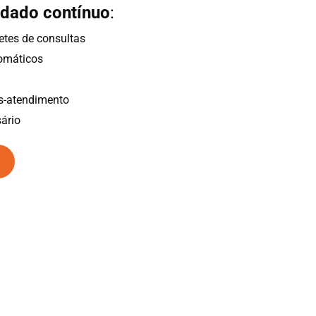
idado contínuo
:
etes de consultas
omáticos
-atendimento
ário
a