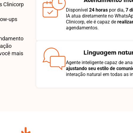
 Clinicorp
Disponível
24 horas
por dia,
7 d
IA atua diretamente no WhatsAp
low-ups
Clinicorp, ele é capaz de
realiza
agendamentos.
endamento
ração
Linguagem natur
 você mais
Agente inteligente capaz de ana
ajustando seu estilo de comun
interação natural em todas as i