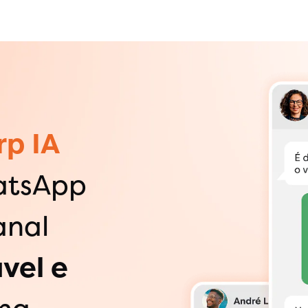
rp IA
atsApp
anal
vel e