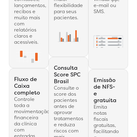
lançamentos,
flexibilidade
e-mail ou
recibos e
para seus
SMS.
muito mais
pacientes.
com
relatórios
claros e
acessíveis.
Consulta
Score SPC
Fluxo de
Emissão
Brasil
Caixa
de NFS-
Consulte o
completo
e
score dos
Controle
gratuita
pacientes
toda a
antes de
Emita
movimentação
aprovar
notas
financeira
tratamentos
fiscais
da clínica
e reduza
gratuitas,
com
riscos com
facilitando
entradas,
mais