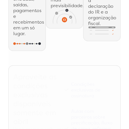
a
saídas,
previsibilidade.
declaração
pagamentos
do IR e a
e
organização
recebimentos
fiscal.
em um só
lugar.
Aproveite as
Condições
condições
exclusivas de
exclusivas
assinatura
disponíveis
somente em
Aulas com
parceiros sobre
abril
precificação, fluxo
de caixa, reforma