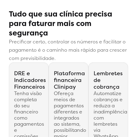
Tudo que sua clínica precisa
para faturar mais com
segurança
Precificar certo, controlar os números e facilitar o
pagamento é o caminho mais rápido para crescer
com previsibilidade.
DRE e
Plataforma
Lembretes
Indicadores
financeira
de
Financeiros
Clinipay
cobrança
Tenha visão
Ofereça
Automatize
completa
meios de
cobranças e
do seu
pagamentos
reduza a
financeiro
diferentes e
inadimplência
como
integrados
com
pagamentos
ao sistema,
lembretes
e
possibilitando
via
comissões,
maior
WhatsApp,