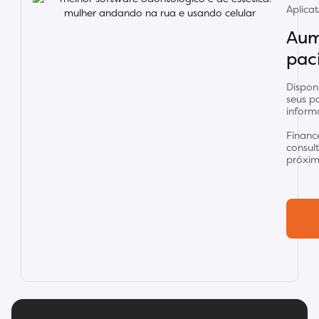
Aplica
Aum
paci
Dispon
seus p
inform
Finance
consul
próxim