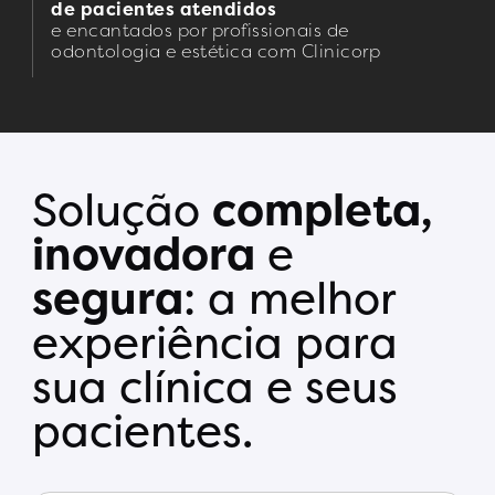
de pacientes atendidos
e encantados por profissionais de
odontologia e estética
com Clinicorp
Solução
completa,
inovadora
e
segura
: a melhor
experiência para
sua clínica e seus
pacientes.