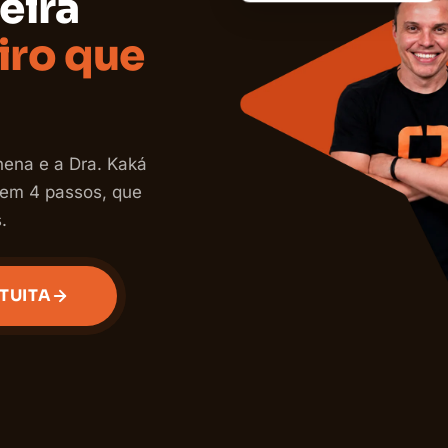
eira
iro que
hena e a Dra. Kaká
em 4 passos, que
.
TUITA