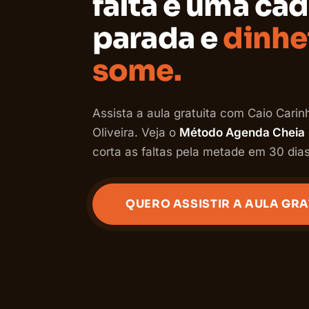
falta é uma cad
parada e
dinhe
some.
Assista a aula gratuita com Caio Carin
Oliveira. Veja o
Método Agenda Cheia
corta as faltas pela metade em 30 dias
QUERO ASSISTIR A AULA GRA