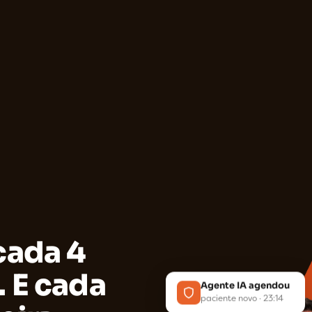
cada 4
. E cada
Agente IA agendou
paciente novo · 23:14