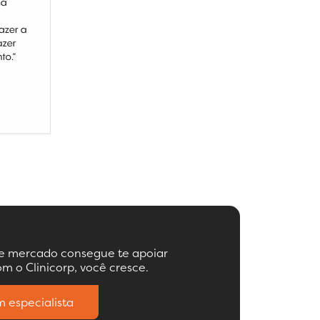
de mercado consegue te apoiar
m o Clinicorp, você cresce.
 especialista