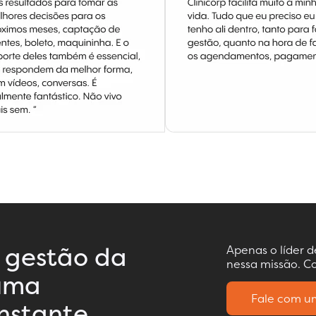
 gestão da
Apenas o líder 
nessa missão. Co
 uma
Fale com um
nstante.