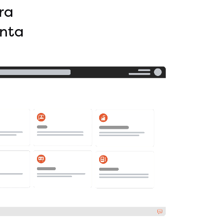
ra
enta