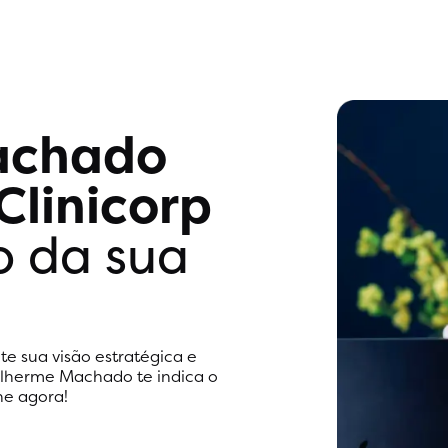
achado
Clinicorp
o da sua
te sua visão estratégica e
uilherme Machado te indica o
ne agora!