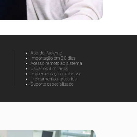
App do Paciente
a
Importação em 20 dias
Acesso remoto ao sistema
Usuários ilimitados
Implementação exclusiva
Treinamentos gratuitos
Suporte especializado