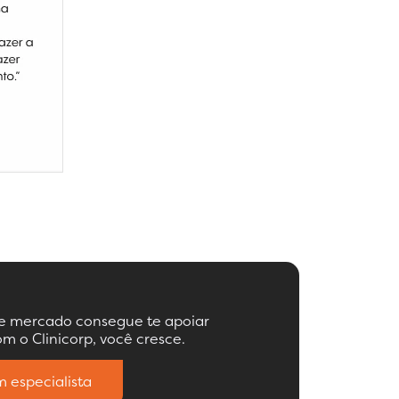
de mercado consegue te apoiar
m o Clinicorp, você cresce.
 especialista