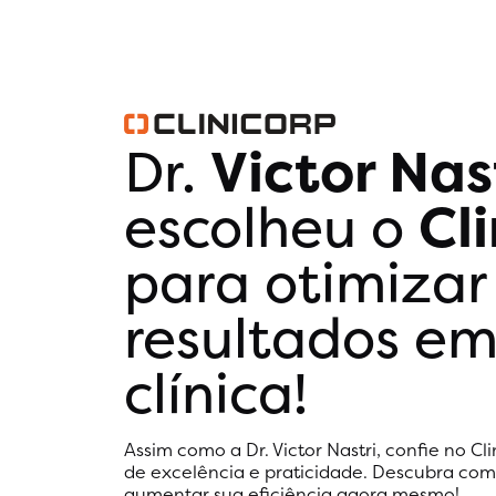
Dr.
Victor Nas
escolheu o
Cl
para otimizar
resultados em
clínica!
Assim como a Dr. Victor Nastri, confie no Cl
de excelência e praticidade. Descubra como
aumentar sua eficiência agora mesmo!