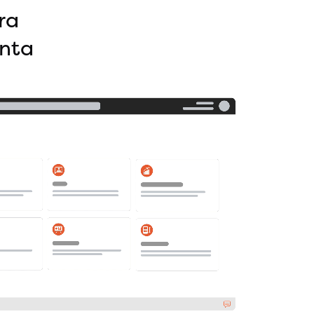
ra
enta