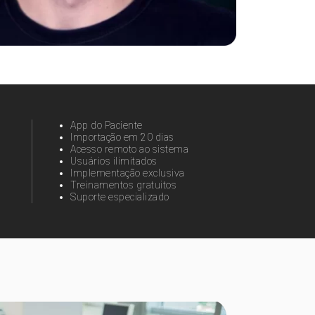
App do Paciente
a
Importação em 20 dias
Acesso remoto ao sistema
Usuários ilimitados
Implementação exclusiva
Treinamentos gratuitos
Suporte especializado