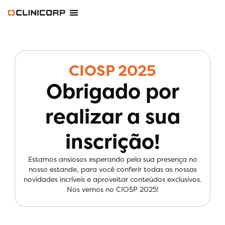
Software Odontológico
Software para Clínica de Estética
Software para Franquias
Gestão Financeira Clinipay
Blog e Conteúdos
Área do Assinante
CIOSP 2025
Obrigado por
realizar a sua
inscrição!
Estamos ansiosos esperando pela sua presença no
nosso estande, para você conferir todas as nossas
novidades incríveis e aproveitar conteúdos exclusivos.
Nos vemos no CIOSP 2025!