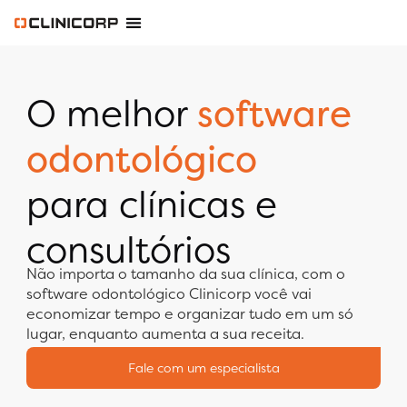
Software Odontológico
Software para Clínica de Estética
Software para Franquias
Gestão Financeira Clinipay
Blog e Conteúdos
Área do Assinante
O melhor
software
odontológico
para clínicas e
consultórios
Não importa o tamanho da sua clínica, com o
software odontológico Clinicorp você vai
economizar tempo e organizar tudo em um só
lugar, enquanto aumenta a sua receita.
Fale com um especialista