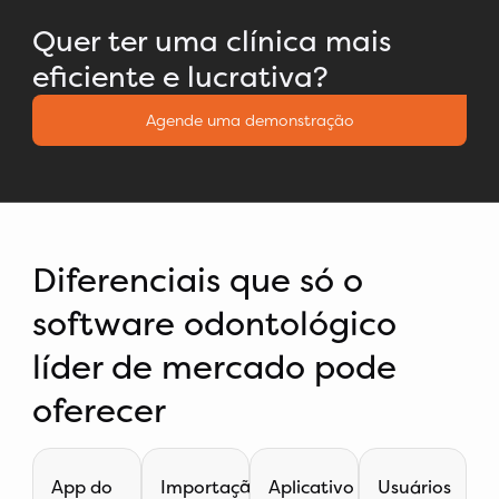
Quer ter uma clínica mais
eficiente e lucrativa?
Agende uma demonstração
Diferenciais que só o
software odontológico
líder de mercado pode
oferecer
App do
Importação
Aplicativo
Usuários