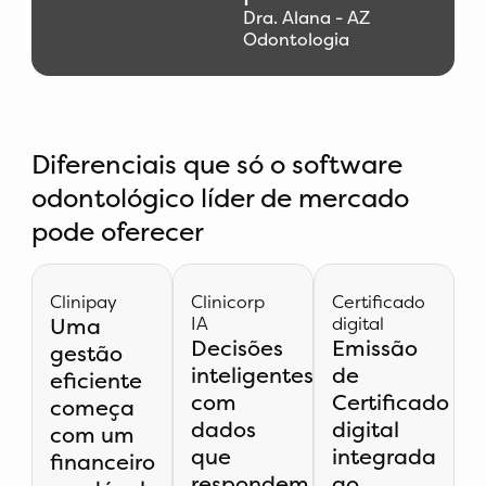
Dra. Alana - AZ
Odontologia​
Diferenciais que só o software
odontológico líder de mercado
pode oferecer
Clinipay
Clinicorp
Certificado
Uma
IA
digital
Decisões
Emissão
gestão
inteligentes
de
eficiente
com
Certificado
começa
dados
digital
com um
que
integrada
financeiro
respondem
ao