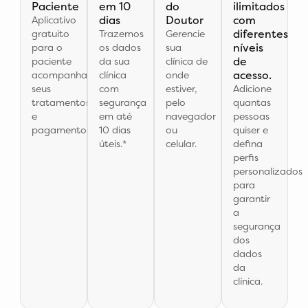
Paciente
em 10
do
ilimitados
dias
Doutor
com
Aplicativo
diferentes
gratuito
Trazemos
Gerencie
níveis
para o
os dados
sua
de
paciente
da sua
clínica de
acesso.
acompanhar
clínica
onde
seus
com
estiver,
Adicione
tratamentos
segurança
pelo
quantas
e
em até
navegador
pessoas
pagamentos.
10 dias
ou
quiser e
úteis.*
celular.
defina
perfis
personalizados
para
garantir
a
segurança
dos
dados
da
clínica.