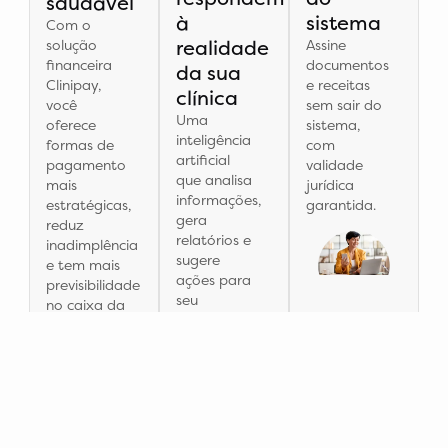
saudável
à
sistema
Com o
realidade
solução
Assine
financeira
documentos
da sua
Clinipay,
e receitas
clínica
você
sem sair do
Uma
oferece
sistema,
inteligência
formas de
com
artificial
pagamento
validade
que analisa
mais
jurídica
informações,
estratégicas,
garantida.
gera
reduz
relatórios e
inadimplência
sugere
e tem mais
ações para
previsibilidade
seu
no caixa da
crescimento
clínica.
de forma
personalizada.