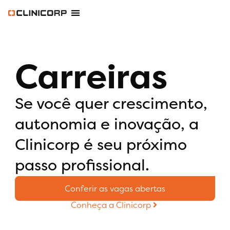
Software Odontológico
Software para Clínica de Estética
Software para Franquias
Gestão Financeira Clinipay
Blog e Conteúdos
Área do Assinante
Carreiras
Se você quer crescimento,
autonomia e inovação, a
Clinicorp é seu próximo
passo profissional.
Conferir as vagas abertas
Conheça a Clinicorp