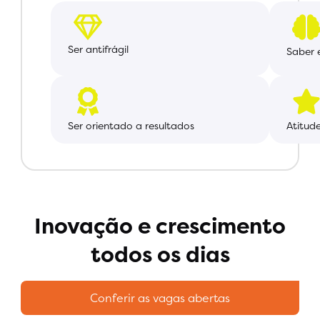
Ser antifrágil
Saber e
Ser orientado a resultados
Atitud
Inovação e crescimento
todos os dias
Conferir as vagas abertas