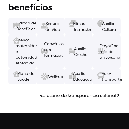
benefícios
Cartão de
Seguro
Bônus
Auxílio
Benefícios
de Vida
Trismestral
Cultura
Licença
Convênios
maternidade
Dayoff no
Auxílio
com
e
mês do
Creche
farmácias
paternidade
aniversário
estendida
Plano de
Auxílio
Vale-
Wellhub
Saúde
Educação
transporte
Relatório de transparência salarial