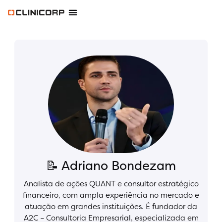
Software Odontológico
Software para Clínica de Estética
Software para Franquias
Gestão Financeira Clinipay
Blog e Conteúdos
Área do Assinante
📝 Adriano Bondezam
Analista de ações QUANT e consultor estratégico
financeiro, com ampla experiência no mercado e
atuação em grandes instituições. É fundador da
A2C – Consultoria Empresarial, especializada em