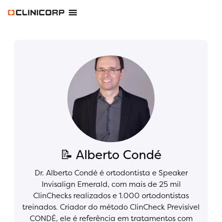
Software Odontológico
Software para Clínica de Estética
Software para Franquias
Gestão Financeira Clinipay
Blog e Conteúdos
Área do Assinante
📝 Alberto Condé
Dr. Alberto Condé é ortodontista e Speaker
Invisalign Emerald, com mais de 25 mil
ClinChecks realizados e 1.000 ortodontistas
treinados. Criador do método ClinCheck Previsível
CONDÉ, ele é referência em tratamentos com