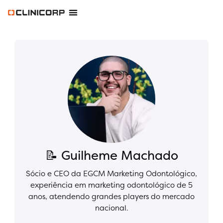
Software Odontológico
Software para Clínica de Estética
Software para Franquias
Gestão Financeira Clinipay
Blog e Conteúdos
Área do Assinante
📝 Guilheme Machado
Sócio e CEO da EGCM Marketing Odontológico,
experiência em marketing odontológico de 5
anos, atendendo grandes players do mercado
nacional.