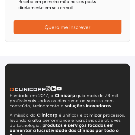
Receba em primeira mão nossos posts
diretamente em seu e-mail
Quero me inscrever
Fundada em 2017, a
Clinicorp
guia mais de 79 mil
profissionais todos os dias rumo ao sucesso com
conteúdo, treinamento e
soluções inovadoras
.
A missão da
Clinicorp
é unificar e otimizar processos,
levando a alta performance e lucratividade através
da tecnologia,
produtos e serviços focados em
aumentar a lucratividade das clínicas por todo o