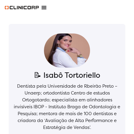
Software Odontológico
Software para Clínica de Estética
Software para Franquias
Gestão Financeira Clinipay
Blog e Conteúdos
Área do Assinante
📝 Isabô Tortoriello
Dentista pela Universidade de Rbeirão Preto –
Unaerp; ortodontista Centro de estudos
Ortogotardo; especialista em alinhadores
invisíveis IBOP - Instituto Braga de Odontologia e
Pesquisa; mentora de mais de 100 dentistas e
criadora da ‘Avaliação de Alta Performance e
Estratégia de Vendas’.