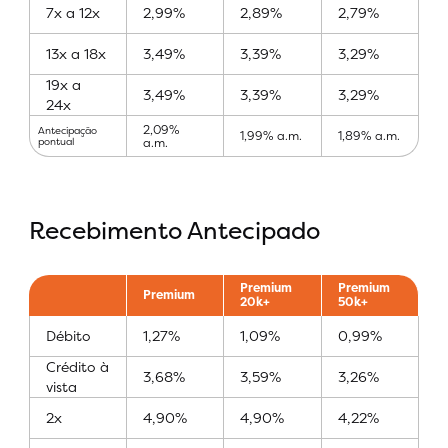
7x a 12x
2,99%
2,89%
2,79%
13x a 18x
3,49%
3,39%
3,29%
19x a
3,49%
3,39%
3,29%
24x
2,09%
Antecipação
1,99% a.m.
1,89% a.m.
a.m.
pontual
Recebimento Antecipado
Premium
Premium
Premium
20k+
50k+
Débito
1,27%
1,09%
0,99%
Crédito à
3,68%
3,59%
3,26%
vista
2x
4,90%
4,90%
4,22%