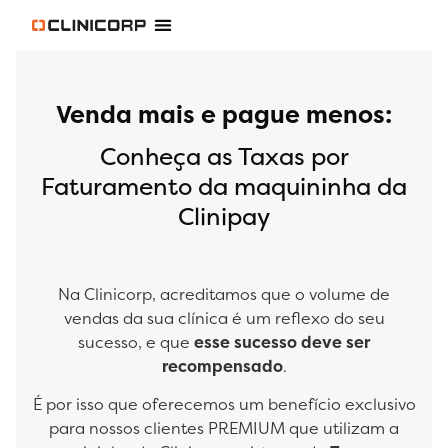
Software Odontológico
Software para Clínica de Estética
Software para Franquias
Gestão Financeira Clinipay
Blog e Conteúdos
Área do Assinante
Venda mais e pague menos:
Conheça as Taxas por
Faturamento da maquininha da
Clinipay
Na Clinicorp, acreditamos que o volume de
vendas da sua clínica é um reflexo do seu
sucesso, e que
esse sucesso deve ser
recompensado
.
É por isso que oferecemos um benefício exclusivo
para nossos clientes PREMIUM que utilizam a