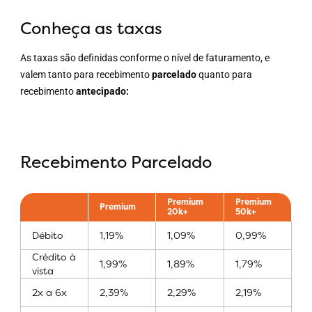
Conheça as taxas
As taxas são definidas conforme o nível de faturamento, e
valem tanto para recebimento
parcelado
quanto para
recebimento
antecipado:
Recebimento Parcelado
Premium
Premium
Premium
20k+
50k+
Débito
1,19%
1,09%
0,99%
Crédito à
1,99%
1,89%
1,79%
vista
2x a 6x
2,39%
2,29%
2,19%