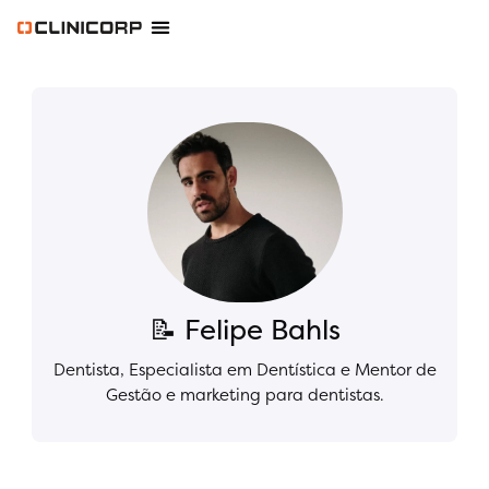
Software Odontológico
Software para Clínica de Estética
Software para Franquias
Gestão Financeira Clinipay
Blog e Conteúdos
Área do Assinante
📝 Felipe Bahls
Dentista, Especialista em Dentística e Mentor de
Gestão e marketing para dentistas.