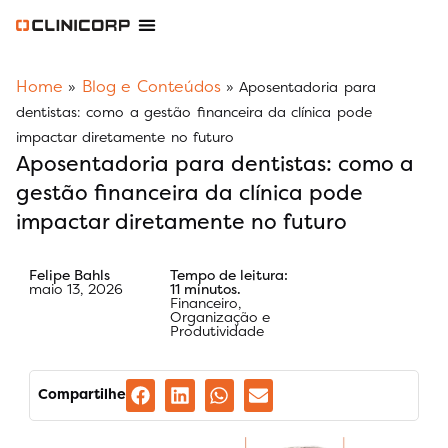
Software Odontológico
Software para Clínica de Estética
Software para Franquias
Gestão Financeira Clinipay
Blog e Conteúdos
Área do Assinante
Home
Blog e Conteúdos
»
»
Aposentadoria para
dentistas: como a gestão financeira da clínica pode
impactar diretamente no futuro
Aposentadoria para dentistas: como a
gestão financeira da clínica pode
impactar diretamente no futuro
Felipe Bahls
Tempo de leitura:
maio 13, 2026
11 minutos.
Financeiro
,
Organização e
Produtividade
Compartilhe