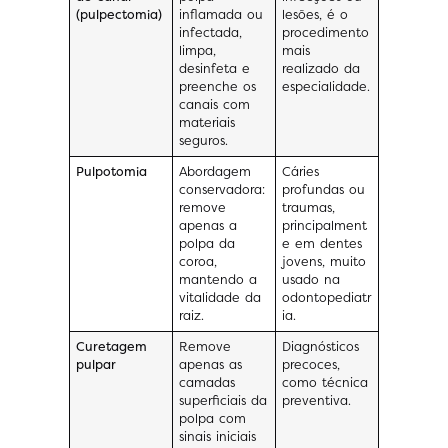
(pulpectomia)
inflamada ou
lesões, é o
infectada,
procedimento
limpa,
mais
desinfeta e
realizado da
preenche os
especialidade.
canais com
materiais
seguros.
Pulpotomia
Abordagem
Cáries
conservadora:
profundas ou
remove
traumas,
apenas a
principalment
polpa da
e em dentes
coroa,
jovens, muito
mantendo a
usado na
vitalidade da
odontopediatr
raiz.
ia.
Curetagem
Remove
Diagnósticos
pulpar
apenas as
precoces,
camadas
como técnica
superficiais da
preventiva.
polpa com
sinais iniciais