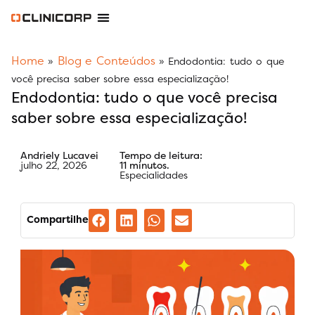
Software Odontológico
Software para Clínica de Estética
Software para Franquias
Gestão Financeira Clinipay
Blog e Conteúdos
Área do Assinante
Home
Blog e Conteúdos
»
»
Endodontia: tudo o que
você precisa saber sobre essa especialização!
Endodontia: tudo o que você precisa
saber sobre essa especialização!
Andriely Lucavei
Tempo de leitura:
julho 22, 2026
11 minutos.
Especialidades
Compartilhe