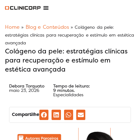
Software Odontológico
Software para Clínica de Estética
Software para Franquias
Gestão Financeira Clinipay
Blog e Conteúdos
Área do Assinante
Home
Blog e Conteúdos
»
»
Colágeno da pele:
estratégias clínicas para recuperação e estímulo em estética
avançada
Colágeno da pele: estratégias clínicas
para recuperação e estímulo em
estética avançada
Debora Torquato
Tempo de leitura:
maio 23, 2026
9 minutos.
Especialidades
Compartilhe