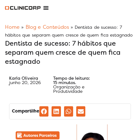
Software Odontológico
Software para Clínica de Estética
Software para Franquias
Gestão Financeira Clinipay
Blog e Conteúdos
Área do Assinante
Home
Blog e Conteúdos
»
»
Dentista de sucesso: 7
hábitos que separam quem cresce de quem fica estagnado
Dentista de sucesso: 7 hábitos que
separam quem cresce de quem fica
estagnado
Karla Oliveira
Tempo de leitura:
junho 20, 2026
15 minutos.
Organização e
Produtividade
Compartilhe