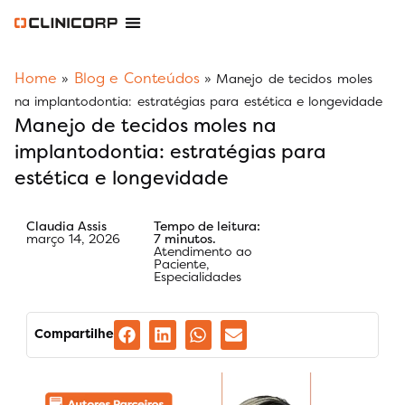
Software Odontológico
Software para Clínica de Estética
Software para Franquias
Gestão Financeira Clinipay
Blog e Conteúdos
Área do Assinante
Home
Blog e Conteúdos
»
»
Manejo de tecidos moles
na implantodontia: estratégias para estética e longevidade
Manejo de tecidos moles na
implantodontia: estratégias para
estética e longevidade
Claudia Assis
Tempo de leitura:
março 14, 2026
7 minutos.
Atendimento ao
Paciente
,
Especialidades
Compartilhe