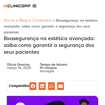
Software Odontológico
Software para Clínica de Estética
Software para Franquias
Gestão Financeira Clinipay
Blog e Conteúdos
Área do Assinante
Home
Blog e Conteúdos
»
»
Biossegurança na estética
avançada: saiba como garantir a segurança dos seus
pacientes
Biossegurança na estética avançada:
saiba como garantir a segurança dos
seus pacientes
Olivia Gravina
Tempo de leitura:
março 14, 2025
10 minutos
Inovação
Compartilhe