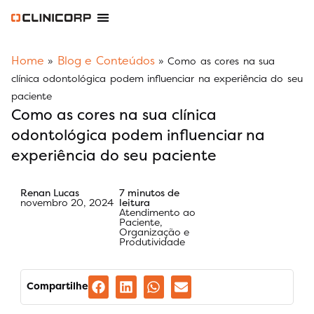
Software Odontológico
Software para Clínica de Estética
Software para Franquias
Gestão Financeira Clinipay
Blog e Conteúdos
Área do Assinante
Home
Blog e Conteúdos
»
»
Como as cores na sua
clínica odontológica podem influenciar na experiência do seu
paciente
Como as cores na sua clínica
odontológica podem influenciar na
experiência do seu paciente
Renan Lucas
7 minutos de
novembro 20, 2024
leitura
Atendimento ao
Paciente
,
Organização e
Produtividade
Compartilhe