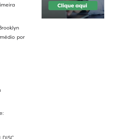
imeira
Brooklyn
 médio por
u
e:
l DISC