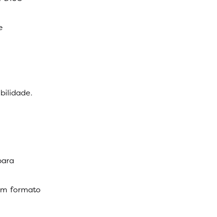
e
ilidade.
para
 em formato