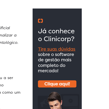
ficial
nalizar a
ntológico.
u a ser
no
lta como um