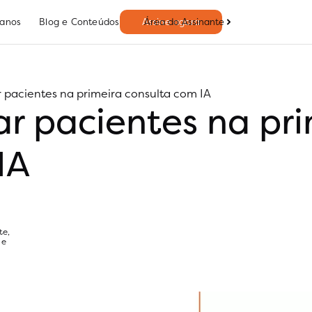
Área do Assinante
lanos
Blog e Conteúdos
Assine agora
pacientes na primeira consulta com IA
r pacientes na pri
IA
te
,
 e