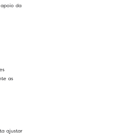
 apoio da
es
nte as
ta ajustar