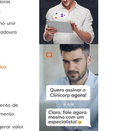
doras
a.
mo unir
radoura
ica
mento de
amento.
rar valor.