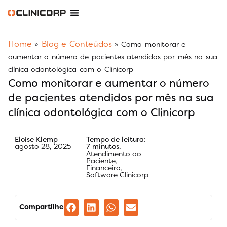
Software Odontológico
Software para Clínica de Estética
Software para Franquias
Gestão Financeira Clinipay
Blog e Conteúdos
Área do Assinante
Home
Blog e Conteúdos
»
»
Como monitorar e
aumentar o número de pacientes atendidos por mês na sua
clínica odontológica com o Clinicorp
Como monitorar e aumentar o número
de pacientes atendidos por mês na sua
clínica odontológica com o Clinicorp
Eloise Klemp
Tempo de leitura:
agosto 28, 2025
7 minutos.
Atendimento ao
Paciente
,
Financeiro
,
Software Clinicorp
Compartilhe