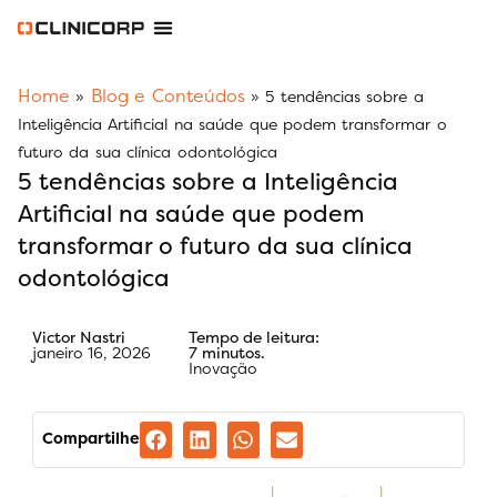
Software Odontológico
Software para Clínica de Estética
Software para Franquias
Gestão Financeira Clinipay
Blog e Conteúdos
Área do Assinante
Home
Blog e Conteúdos
»
»
5 tendências sobre a
Inteligência Artificial na saúde que podem transformar o
futuro da sua clínica odontológica
5 tendências sobre a Inteligência
Artificial na saúde que podem
transformar o futuro da sua clínica
odontológica
Victor Nastri
Tempo de leitura:
janeiro 16, 2026
7 minutos.
Inovação
Compartilhe