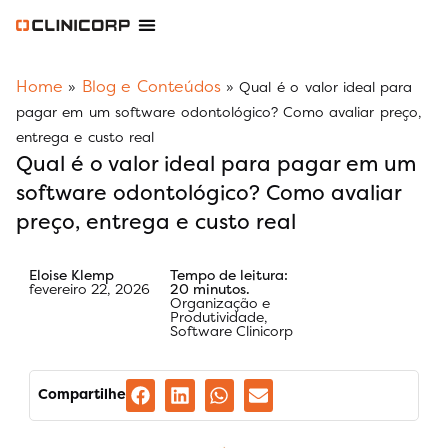
Software Odontológico
Software para Clínica de Estética
Software para Franquias
Gestão Financeira Clinipay
Blog e Conteúdos
Área do Assinante
Home
Blog e Conteúdos
»
»
Qual é o valor ideal para
pagar em um software odontológico? Como avaliar preço,
entrega e custo real
Qual é o valor ideal para pagar em um
software odontológico? Como avaliar
preço, entrega e custo real
Eloise Klemp
Tempo de leitura:
fevereiro 22, 2026
20 minutos.
Organização e
Produtividade
,
Software Clinicorp
Compartilhe