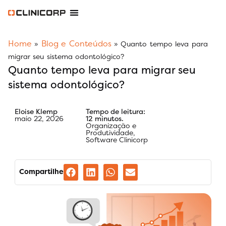
Software Odontológico
Software para Clínica de Estética
Software para Franquias
Gestão Financeira Clinipay
Blog e Conteúdos
Área do Assinante
Home
Blog e Conteúdos
»
»
Quanto tempo leva para
migrar seu sistema odontológico?
Quanto tempo leva para migrar seu
sistema odontológico?
Eloise Klemp
Tempo de leitura:
maio 22, 2026
12 minutos.
Organização e
Produtividade
,
Software Clinicorp
Compartilhe