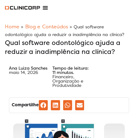
Software Odontológico
Software para Clínica de Estética
Software para Franquias
Gestão Financeira Clinipay
Blog e Conteúdos
Área do Assinante
Home
Blog e Conteúdos
»
»
Qual software
odontológico ajuda a reduzir a inadimplência na clínica?
Qual software odontológico ajuda a
reduzir a inadimplência na clínica?
Ana Luiza Sanches
Tempo de leitura:
maio 14, 2026
11 minutos.
Financeiro
,
Organização e
Produtividade
Compartilhe