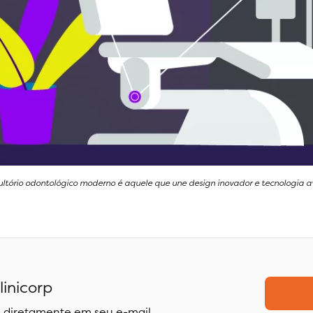
ltório odontológico moderno é aquele que une design inovador e tecnologia 
linicorp
 diretamente em seu e-mail