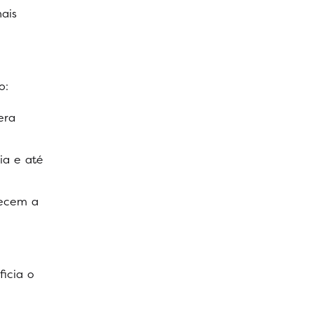
ais
o:
era
ia e até
lecem a
icia o