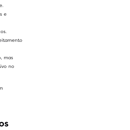
e.
s e
os.
veitamento
o, mas
ivo no
um
os