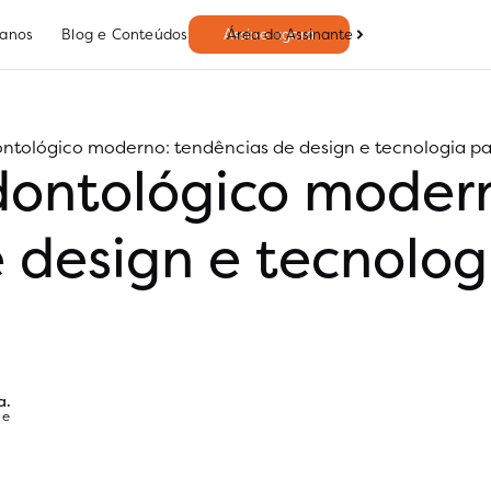
Área do Assinante
lanos
Blog e Conteúdos
Assine agora
ontológico moderno: tendências de design e tecnologia pa
dontológico moder
 design e tecnolog
a.
 e