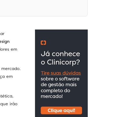
ar
esign
dores em
e mercado.
nça em
tética,
 que irão