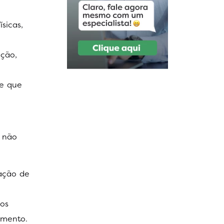
sicas,
ação,
te que
 não
zação de
ios
imento.