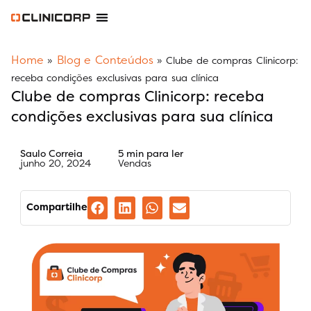
Software Odontológico
Software para Clínica de Estética
Software para Franquias
Gestão Financeira Clinipay
Blog e Conteúdos
Área do Assinante
Home
Blog e Conteúdos
»
»
Clube de compras Clinicorp:
receba condições exclusivas para sua clínica
Clube de compras Clinicorp: receba
condições exclusivas para sua clínica
Saulo Correia
5 min para ler
junho 20, 2024
Vendas
Compartilhe