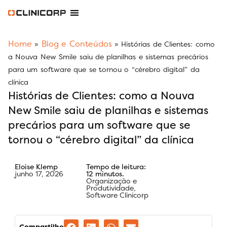
Software Odontológico
Software para Clínica de Estética
Software para Franquias
Gestão Financeira Clinipay
Blog e Conteúdos
Área do Assinante
Home
Blog e Conteúdos
»
»
Histórias de Clientes: como
a Nouva New Smile saiu de planilhas e sistemas precários
para um software que se tornou o “cérebro digital” da
clínica
Histórias de Clientes: como a Nouva
New Smile saiu de planilhas e sistemas
precários para um software que se
tornou o “cérebro digital” da clínica
Eloise Klemp
Tempo de leitura:
junho 17, 2026
12 minutos.
Organização e
Produtividade
,
Software Clinicorp
Compartilhe