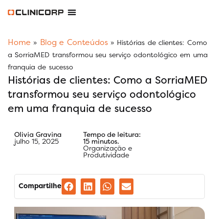
Software Odontológico
Software para Clínica de Estética
Software para Franquias
Gestão Financeira Clinipay
Blog e Conteúdos
Área do Assinante
Home
Blog e Conteúdos
»
»
Histórias de clientes: Como
a SorriaMED transformou seu serviço odontológico em uma
franquia de sucesso
Histórias de clientes: Como a SorriaMED
transformou seu serviço odontológico
em uma franquia de sucesso
Olivia Gravina
Tempo de leitura:
julho 15, 2025
15 minutos.
Organização e
Produtividade
Compartilhe