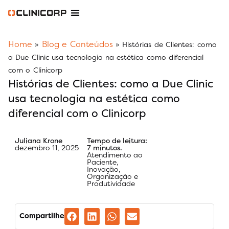
Software Odontológico
Software para Clínica de Estética
Software para Franquias
Gestão Financeira Clinipay
Blog e Conteúdos
Área do Assinante
Home
Blog e Conteúdos
»
»
Histórias de Clientes: como
a Due Clinic usa tecnologia na estética como diferencial
com o Clinicorp
Histórias de Clientes: como a Due Clinic
usa tecnologia na estética como
diferencial com o Clinicorp
Juliana Krone
Tempo de leitura:
dezembro 11, 2025
7 minutos.
Atendimento ao
Paciente
,
Inovação
,
Organização e
Produtividade
Compartilhe