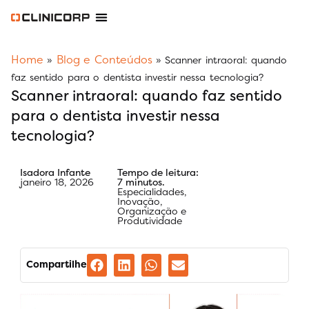
Software Odontológico
Software para Clínica de Estética
Software para Franquias
Gestão Financeira Clinipay
Blog e Conteúdos
Área do Assinante
Home
Blog e Conteúdos
»
»
Scanner intraoral: quando
faz sentido para o dentista investir nessa tecnologia?
Scanner intraoral: quando faz sentido
para o dentista investir nessa
tecnologia?
Isadora Infante
Tempo de leitura:
janeiro 18, 2026
7 minutos.
Especialidades
,
Inovação
,
Organização e
Produtividade
Compartilhe