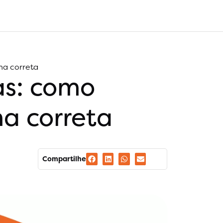
ma correta
as: como
a correta
Compartilhe