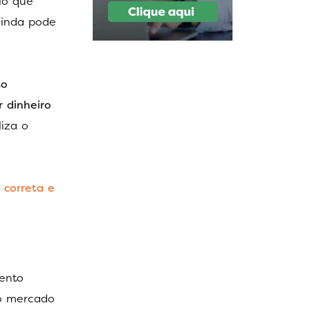
cio que
ainda pode
to
r dinheiro
iza o
 correta e
ento
no mercado