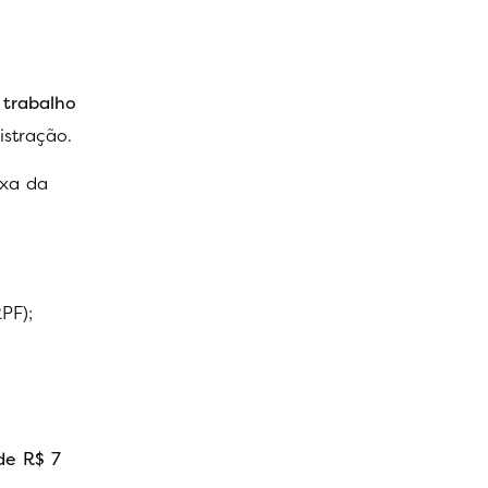
o trabalho
stração.
ixa da
PF);
de R$ 7