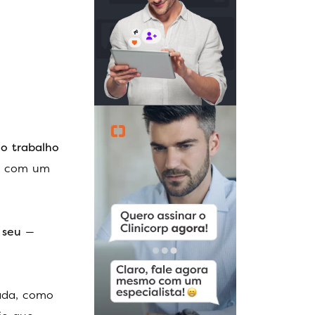
lo trabalho
z, com um
 seu
—
ada, como