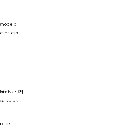
 modelo
e esteja
stribuir R$
e valor.
ão de