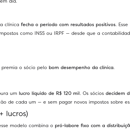
 em dia.
a clínica
fecha o período com resultados positivos
. Esse
 impostos como INSS ou IRPF — desde que a contabilidad
 premia o sócio pelo
bom desempenho da clínica
.
apura um
lucro líquido de R$ 120 mi
l. Os sócios
decidem di
ação de cada um — e sem pagar novos impostos sobre ess
+ lucros)
 esse modelo combina o
pró-labore fixo com a distribuiç