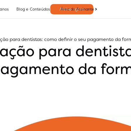
Área do Assinante
lanos
Blog e Conteúdos
Assine agora
ão para dentistas: como definir o seu pagamento da for
ação para dentist
 pagamento da form