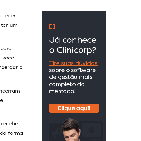
belecer
 ter um
 para
, você
xergar o
ncerram
de
 recebe
 da forma