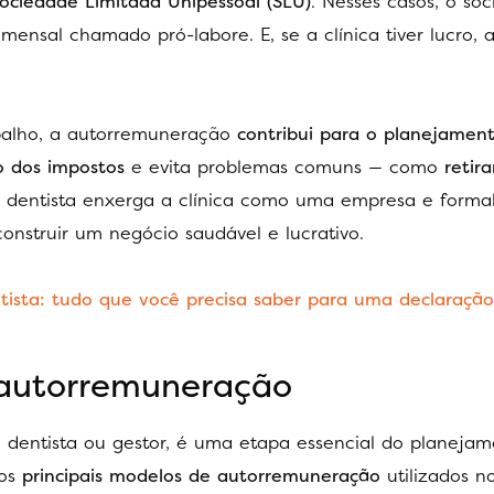
ociedade Limitada Unipessoal (SLU)
. Nesses casos, o só
ensal chamado pró-labore. E, se a clínica tiver lucro, 
balho, a autorremuneração
contribui para o planejamen
o dos impostos
e evita problemas comuns — como
retira
 dentista enxerga a clínica como uma empresa e formal
construir um negócio saudável e lucrativo.
ista: tudo que você precisa saber para uma declaração
 autorremuneração
dentista ou gestor, é uma etapa essencial do planejam
os
principais modelos de autorremuneração
utilizados 