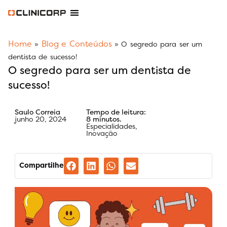
Software Odontológico
Software para Clínica de Estética
Software para Franquias
Gestão Financeira Clinipay
Blog e Conteúdos
Área do Assinante
Home
Blog e Conteúdos
»
»
O segredo para ser um
dentista de sucesso!
O segredo para ser um dentista de
sucesso!
Saulo Correia
Tempo de leitura:
junho 20, 2024
8 minutos.
Especialidades
,
Inovação
Compartilhe