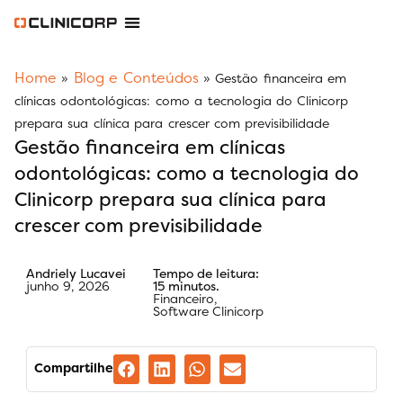
Software Odontológico
Software para Clínica de Estética
Software para Franquias
Gestão Financeira Clinipay
Blog e Conteúdos
Área do Assinante
Home
Blog e Conteúdos
»
»
Gestão financeira em
clínicas odontológicas: como a tecnologia do Clinicorp
prepara sua clínica para crescer com previsibilidade
Gestão financeira em clínicas
odontológicas: como a tecnologia do
Clinicorp prepara sua clínica para
crescer com previsibilidade
Andriely Lucavei
Tempo de leitura:
junho 9, 2026
15 minutos.
Financeiro
,
Software Clinicorp
Compartilhe