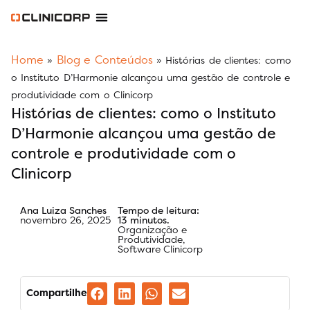
Software Odontológico
Software para Clínica de Estética
Software para Franquias
Gestão Financeira Clinipay
Blog e Conteúdos
Área do Assinante
Home
Blog e Conteúdos
»
»
Histórias de clientes: como
o Instituto D’Harmonie alcançou uma gestão de controle e
produtividade com o Clinicorp
Histórias de clientes: como o Instituto
D’Harmonie alcançou uma gestão de
controle e produtividade com o
Clinicorp
Ana Luiza Sanches
Tempo de leitura:
novembro 26, 2025
13 minutos.
Organização e
Produtividade
,
Software Clinicorp
Compartilhe