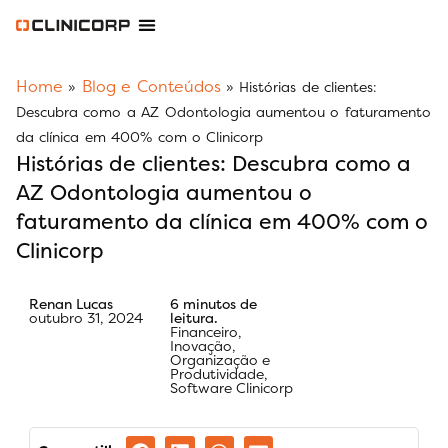
Software Odontológico
Software para Clínica de Estética
Software para Franquias
Gestão Financeira Clinipay
Blog e Conteúdos
Área do Assinante
Home
Blog e Conteúdos
»
»
Histórias de clientes:
Descubra como a AZ Odontologia aumentou o faturamento
da clínica em 400% com o Clinicorp
Histórias de clientes: Descubra como a
AZ Odontologia aumentou o
faturamento da clínica em 400% com o
Clinicorp
Renan Lucas
6 minutos de
outubro 31, 2024
leitura.
Financeiro
,
Inovação
,
Organização e
Produtividade
,
Software Clinicorp