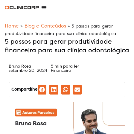
Software Odontológico
Software para Clínica de Estética
Software para Franquias
Gestão Financeira Clinipay
Blog e Conteúdos
Área do Assinante
Home
Blog e Conteúdos
»
»
5 passos para gerar
produtividade financeira para sua clínica odontológica
5 passos para gerar produtividade
financeira para sua clínica odontológica
Bruno Rosa
5 min para ler
setembro 20, 2024
Financeiro
Compartilhe