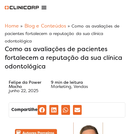
Software Odontológico
Software para Clínica de Estética
Software para Franquias
Gestão Financeira Clinipay
Blog e Conteúdos
Área do Assinante
Home
Blog e Conteúdos
»
»
Como as avaliações de
pacientes fortalecem a reputação da sua clínica
odontológica
Como as avaliações de pacientes
fortalecem a reputação da sua clínica
odontológica
Felipe da Power
9 min de leitura
Mocho
Marketing
,
Vendas
junho 22, 2025
Compartilhe