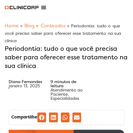
Software Odontológico
Software para Clínica de Estética
Software para Franquias
Gestão Financeira Clinipay
Blog e Conteúdos
Área do Assinante
Home
Blog e Conteúdos
»
»
Periodontia: tudo o que
você precisa saber para oferecer esse tratamento na sua
clínica
Periodontia: tudo o que você precisa
saber para oferecer esse tratamento na
sua clínica
Diana Fernandes
9 minutos de
janeiro 13, 2025
leitura
Atendimento ao
Paciente
,
Especialidades
Compartilhe