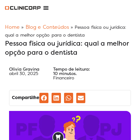
Software Odontológico
Software para Clínica de Estética
Software para Franquias
Gestão Financeira Clinipay
Blog e Conteúdos
Área do Assinante
Home
Blog e Conteúdos
»
»
Pessoa física ou jurídica:
qual a melhor opção para o dentista
Pessoa física ou jurídica: qual a melhor
opção para o dentista
Olivia Gravina
Tempo de leitura:
abril 30, 2025
10 minutos.
Financeiro
Compartilhe