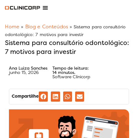
Software Odontológico
Software para Clínica de Estética
Software para Franquias
Gestão Financeira Clinipay
Blog e Conteúdos
Área do Assinante
Home
Blog e Conteúdos
»
»
Sistema para consultório
odontológico: 7 motivos para investir
Sistema para consultório odontológico:
7 motivos para investir
Ana Luiza Sanches
Tempo de leitura:
junho 15, 2026
14 minutos.
Software Clinicorp
Compartilhe