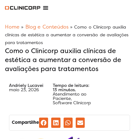
Software Odontológico
Software para Clínica de Estética
Software para Franquias
Gestão Financeira Clinipay
Blog e Conteúdos
Área do Assinante
Home
Blog e Conteúdos
»
»
Como o Clinicorp auxilia
clínicas de estética a aumentar a conversão de avaliações
para tratamentos
Como o Clinicorp auxilia clínicas de
estética a aumentar a conversão de
avaliações para tratamentos
Andriely Lucavei
Tempo de leitura:
maio 23, 2026
13 minutos.
Atendimento ao
Paciente
,
Software Clinicorp
Compartilhe