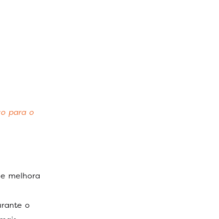
co para o
ue melhora
urante o