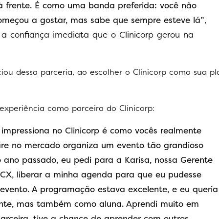
à frente. É como uma banda preferida: você não
meçou a gostar, mas sabe que sempre esteve lá”
,
e a confiança imediata que o Clinicorp gerou na
iou dessa parceria, ao escolher o Clinicorp como sua p
experiência como parceira do Clinicorp:
impressiona no Clinicorp é como vocês realmente
are no mercado organiza um evento tão grandioso
 ano passado, eu pedi para a Karisa, nossa Gerente
BCX, liberar a minha agenda para que eu pudesse
o evento. A programação estava excelente, e eu queria
rante, mas também como aluna. Aprendi muito em
parceira, tive a chance de aprender com outros