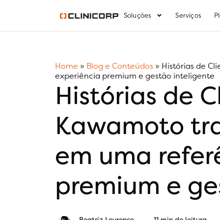
Soluções
Serviços
P
Home
»
Blog e Conteúdos
»
Histórias de C
experiência premium e gestão inteligente
Histórias de C
Kawamoto tra
em uma referê
premium e ges
Beatriz Lourenço
11 min de leitura