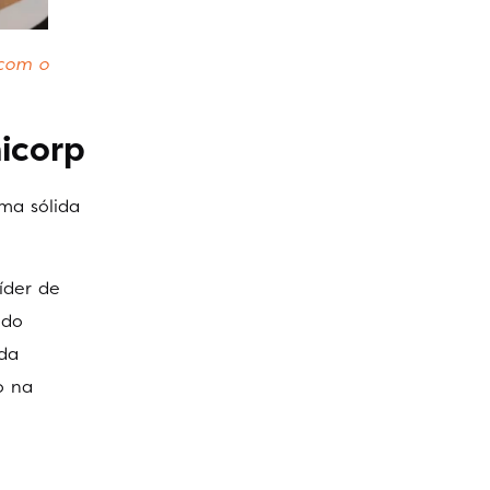
 com o
icorp
uma sólida
íder de
 do
 da
o na