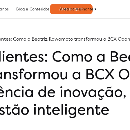
Área do Assinante
lanos
Blog e Conteúdos
Assine agora
lientes: Como a Beatriz Kawamoto transformou a BCX Odon
lientes: Como a Be
nsformou a BCX O
ncia de inovação,
tão inteligente