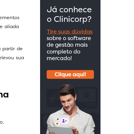
lementos
e aliada
 partir de
elevou sua
na
o,